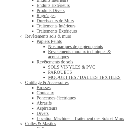
Enduits Intérieurs
Enduits Extérieurs
Produits Divers
Ragréages
Durcisseurs de Murs
Traitements Intérieurs
Traitements Extérieurs
Revêtements sols & murs
Papiers Peints
Nos marques de papiers peints
Revêtements muraux techniques &
acoustiques
Revêtements de sols
SOLS VINYLES & PVC
PARQUETS
MOQUETTES / DALLES TEXTILES
Outillage & Accessoires
Brosses
Couteaux
Ponceuses électriques
Abrasifs
Aspirateurs
Divers
Location Machine – Traitement des Sols et Murs
Colles & Mastics