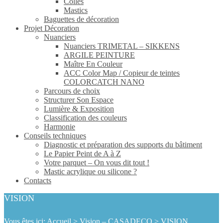
Colles
Mastics
Baguettes de décoration
Projet Décoration
Nuanciers
Nuanciers TRIMETAL – SIKKENS
ARGILE PEINTURE
Maître En Couleur
ACC Color Map / Copieur de teintes
COLORCATCH NANO
Parcours de choix
Structurer Son Espace
Lumière & Exposition
Classification des couleurs
Harmonie
Conseils techniques
Diagnostic et préparation des supports du bâtiment
Le Papier Peint de A à Z
Votre parquet – On vous dit tout !
Mastic acrylique ou silicone ?
Contacts
VISION
Vous êtes ici:
Accueil
>
Vision – CASADECO
>
VISION