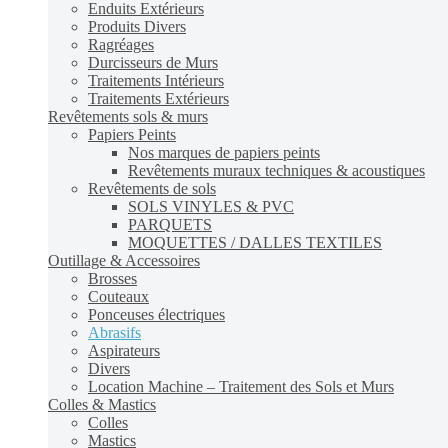
Enduits Extérieurs
Produits Divers
Ragréages
Durcisseurs de Murs
Traitements Intérieurs
Traitements Extérieurs
Revêtements sols & murs
Papiers Peints
Nos marques de papiers peints
Revêtements muraux techniques & acoustiques
Revêtements de sols
SOLS VINYLES & PVC
PARQUETS
MOQUETTES / DALLES TEXTILES
Outillage & Accessoires
Brosses
Couteaux
Ponceuses électriques
Abrasifs
Aspirateurs
Divers
Location Machine – Traitement des Sols et Murs
Colles & Mastics
Colles
Mastics