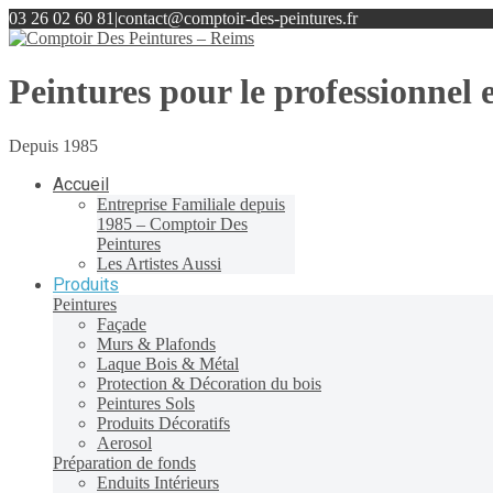
03 26 02 60 81
|
contact@comptoir-des-peintures.fr
Peintures pour le professionnel e
Depuis 1985
Accueil
Entreprise Familiale depuis
1985 – Comptoir Des
Peintures
Les Artistes Aussi
Produits
Peintures
Façade
Murs & Plafonds
Laque Bois & Métal
Protection & Décoration du bois
Peintures Sols
Produits Décoratifs
Aerosol
Préparation de fonds
Enduits Intérieurs