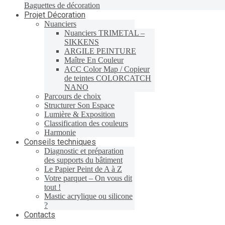
Baguettes de décoration
Projet Décoration
Nuanciers
Nuanciers TRIMETAL –
SIKKENS
ARGILE PEINTURE
Maître En Couleur
ACC Color Map / Copieur
de teintes COLORCATCH
NANO
Parcours de choix
Structurer Son Espace
Lumière & Exposition
Classification des couleurs
Harmonie
Conseils techniques
Diagnostic et préparation
des supports du bâtiment
Le Papier Peint de A à Z
Votre parquet – On vous dit
tout !
Mastic acrylique ou silicone
?
Contacts