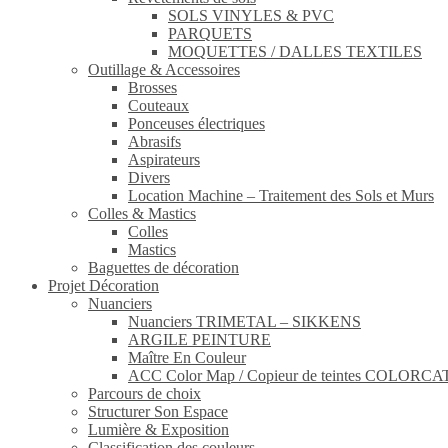
SOLS VINYLES & PVC
PARQUETS
MOQUETTES / DALLES TEXTILES
Outillage & Accessoires
Brosses
Couteaux
Ponceuses électriques
Abrasifs
Aspirateurs
Divers
Location Machine – Traitement des Sols et Murs
Colles & Mastics
Colles
Mastics
Baguettes de décoration
Projet Décoration
Nuanciers
Nuanciers TRIMETAL – SIKKENS
ARGILE PEINTURE
Maître En Couleur
ACC Color Map / Copieur de teintes COLOR
Parcours de choix
Structurer Son Espace
Lumière & Exposition
Classification des couleurs