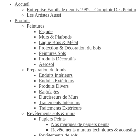
Accueil
Entreprise Familiale depuis 1985 – Comptoir Des Peintu
Les Artistes Aussi
Produits
Peintures
Façade
Murs & Plafonds
Laque Bois & Métal
Protection & Décoration du bois
Peintures Sols
Produits Décoratifs
Aerosol
Préparation de fonds
Enduits Intérieurs
Enduits Extérieurs
Produits Divers
Ragréages
Durcisseurs de Murs
Traitements Intérieurs
Traitements Extérieurs
Revêtements sols & murs
Papiers Peints
Nos marques de papiers peints
Revêtements muraux techniques & acoustiq
Revêtements de sols