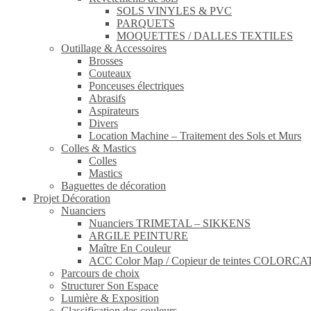
SOLS VINYLES & PVC
PARQUETS
MOQUETTES / DALLES TEXTILES
Outillage & Accessoires
Brosses
Couteaux
Ponceuses électriques
Abrasifs
Aspirateurs
Divers
Location Machine – Traitement des Sols et Murs
Colles & Mastics
Colles
Mastics
Baguettes de décoration
Projet Décoration
Nuanciers
Nuanciers TRIMETAL – SIKKENS
ARGILE PEINTURE
Maître En Couleur
ACC Color Map / Copieur de teintes COLOR
Parcours de choix
Structurer Son Espace
Lumière & Exposition
Classification des couleurs