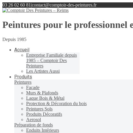
03 26 02 60 81
|
contact@comptoir-des-peintures.fr
Peintures pour le professionnel e
Depuis 1985
Accueil
Entreprise Familiale depuis
1985 – Comptoir Des
Peintures
Les Artistes Aussi
Produits
Peintures
Façade
Murs & Plafonds
Laque Bois & Métal
Protection & Décoration du bois
Peintures Sols
Produits Décoratifs
Aerosol
Préparation de fonds
Enduits Intérieurs