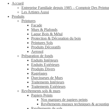
Accueil
Entreprise Familiale depuis 1985 – Comptoir Des Peintu
Les Artistes Aussi
Produits
Peintures
Façade
Murs & Plafonds
Laque Bois & Métal
Protection & Décoration du bois
Peintures Sols
Produits Décoratifs
Aerosol
Préparation de fonds
Enduits Intérieurs
Enduits Extérieurs
Produits Divers
Ragréages
Durcisseurs de Murs
Traitements Intérieurs
Traitements Extérieurs
Revêtements sols & murs
Papiers Peints
Nos marques de papiers peints
Revêtements muraux techniques & acoustiq
Revêtements de sols