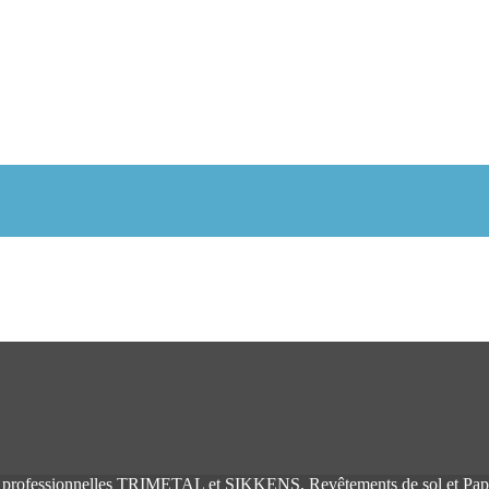
fessionnelles TRIMETAL et SIKKENS, Revêtements de sol et Papier