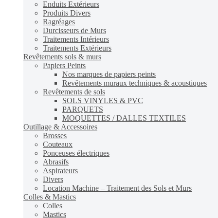
Enduits Extérieurs
Produits Divers
Ragréages
Durcisseurs de Murs
Traitements Intérieurs
Traitements Extérieurs
Revêtements sols & murs
Papiers Peints
Nos marques de papiers peints
Revêtements muraux techniques & acoustiques
Revêtements de sols
SOLS VINYLES & PVC
PARQUETS
MOQUETTES / DALLES TEXTILES
Outillage & Accessoires
Brosses
Couteaux
Ponceuses électriques
Abrasifs
Aspirateurs
Divers
Location Machine – Traitement des Sols et Murs
Colles & Mastics
Colles
Mastics