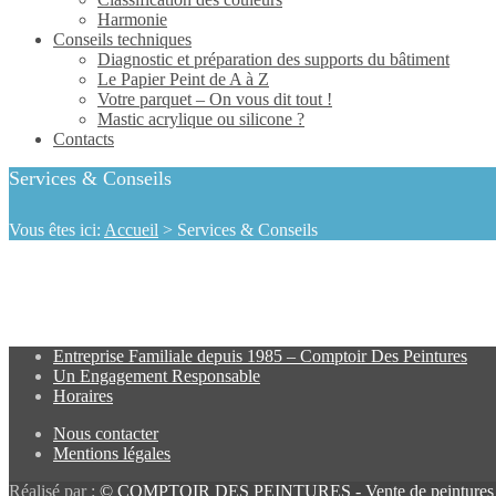
Harmonie
Conseils techniques
Diagnostic et préparation des supports du bâtiment
Le Papier Peint de A à Z
Votre parquet – On vous dit tout !
Mastic acrylique ou silicone ?
Contacts
Services & Conseils
Vous êtes ici:
Accueil
>
Services & Conseils
Entreprise Familiale depuis 1985 – Comptoir Des Peintures
Un Engagement Responsable
Horaires
Nous contacter
Mentions légales
Réalisé par :
© COMPTOIR DES PEINTURES - Vente de peintures pro