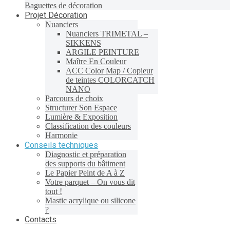
Baguettes de décoration
Projet Décoration
Nuanciers
Nuanciers TRIMETAL –
SIKKENS
ARGILE PEINTURE
Maître En Couleur
ACC Color Map / Copieur
de teintes COLORCATCH
NANO
Parcours de choix
Structurer Son Espace
Lumière & Exposition
Classification des couleurs
Harmonie
Conseils techniques
Diagnostic et préparation
des supports du bâtiment
Le Papier Peint de A à Z
Votre parquet – On vous dit
tout !
Mastic acrylique ou silicone
?
Contacts