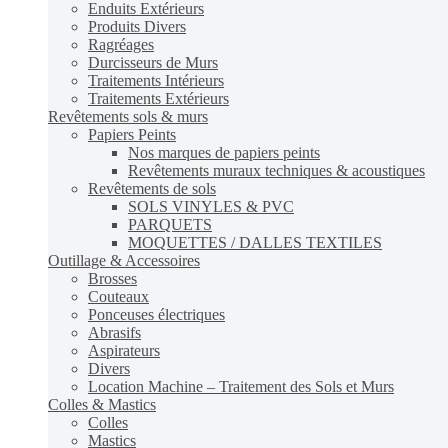
Enduits Extérieurs
Produits Divers
Ragréages
Durcisseurs de Murs
Traitements Intérieurs
Traitements Extérieurs
Revêtements sols & murs
Papiers Peints
Nos marques de papiers peints
Revêtements muraux techniques & acoustiques
Revêtements de sols
SOLS VINYLES & PVC
PARQUETS
MOQUETTES / DALLES TEXTILES
Outillage & Accessoires
Brosses
Couteaux
Ponceuses électriques
Abrasifs
Aspirateurs
Divers
Location Machine – Traitement des Sols et Murs
Colles & Mastics
Colles
Mastics