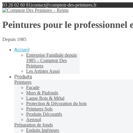
03 26 02 60 81
|
contact@comptoir-des-peintures.fr
Peintures pour le professionnel e
Depuis 1985
Accueil
Entreprise Familiale depuis
1985 – Comptoir Des
Peintures
Les Artistes Aussi
Produits
Peintures
Façade
Murs & Plafonds
Laque Bois & Métal
Protection & Décoration du bois
Peintures Sols
Produits Décoratifs
Aerosol
Préparation de fonds
Enduits Intérieurs