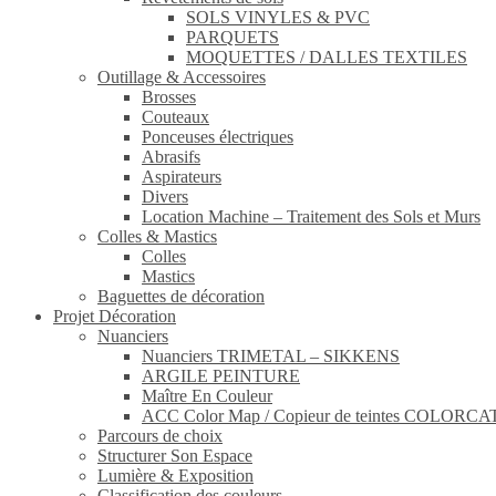
SOLS VINYLES & PVC
PARQUETS
MOQUETTES / DALLES TEXTILES
Outillage & Accessoires
Brosses
Couteaux
Ponceuses électriques
Abrasifs
Aspirateurs
Divers
Location Machine – Traitement des Sols et Murs
Colles & Mastics
Colles
Mastics
Baguettes de décoration
Projet Décoration
Nuanciers
Nuanciers TRIMETAL – SIKKENS
ARGILE PEINTURE
Maître En Couleur
ACC Color Map / Copieur de teintes COLOR
Parcours de choix
Structurer Son Espace
Lumière & Exposition
Classification des couleurs