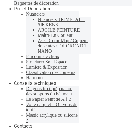
Baguettes de décoration
Projet Décoration
Nuanciers
Nuanciers TRIMETAL –
SIKKENS
ARGILE PEINTURE
Maître En Couleur
ACC Color Map / Copieur
de teintes COLORCATCH
NANO
Parcours de choix
Structurer Son Espace
Lumière & Exposition
Classification des couleurs
Harmonie
Conseils techniques
Diagnostic et préparation
des supports du bâtiment
Le Papier Peint de A à Z
Votre parquet – On vous dit
tout !
Mastic acrylique ou silicone
?
Contacts