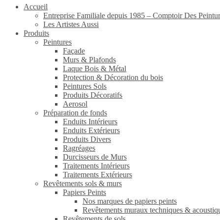
Accueil
Entreprise Familiale depuis 1985 – Comptoir Des Peintu
Les Artistes Aussi
Produits
Peintures
Façade
Murs & Plafonds
Laque Bois & Métal
Protection & Décoration du bois
Peintures Sols
Produits Décoratifs
Aerosol
Préparation de fonds
Enduits Intérieurs
Enduits Extérieurs
Produits Divers
Ragréages
Durcisseurs de Murs
Traitements Intérieurs
Traitements Extérieurs
Revêtements sols & murs
Papiers Peints
Nos marques de papiers peints
Revêtements muraux techniques & acoustiq
Revêtements de sols