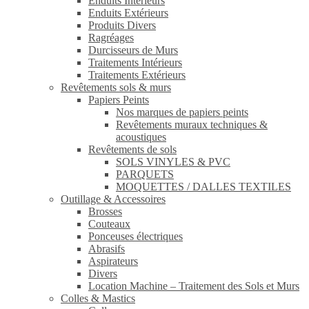
Enduits Intérieurs
Enduits Extérieurs
Produits Divers
Ragréages
Durcisseurs de Murs
Traitements Intérieurs
Traitements Extérieurs
Revêtements sols & murs
Papiers Peints
Nos marques de papiers peints
Revêtements muraux techniques &
acoustiques
Revêtements de sols
SOLS VINYLES & PVC
PARQUETS
MOQUETTES / DALLES TEXTILES
Outillage & Accessoires
Brosses
Couteaux
Ponceuses électriques
Abrasifs
Aspirateurs
Divers
Location Machine – Traitement des Sols et Murs
Colles & Mastics