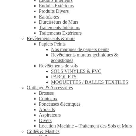
Enduits Intérieurs
Enduits Extérieurs
Produits Divers
Ragréages
Durcisseurs de Murs
Traitements Intérieurs
Traitements Extérieurs
Revêtements sols & murs
Papiers Peints
Nos marques de papiers peints
Revêtements muraux techniques &
acoustiques
Revêtements de sols
SOLS VINYLES & PVC
PARQUETS
MOQUETTES / DALLES TEXTILES
Outillage & Accessoires
Brosses
Couteaux
Ponceuses électriques
Abrasifs
Aspirateurs
Divers
Location Machine – Traitement des Sols et Murs
Colles & Mastics