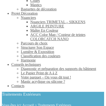
Colles
Mastics
Baguettes de décoration
Projet Décoration
Nuanciers
Nuanciers TRIMETAL – SIKKENS
ARGILE PEINTURE
Maître En Couleur
ACC Color Map / Copieur de teintes
COLORCATCH NANO
Parcours de choix
Structurer Son Espace
Lumière & Exposition
Classification des couleurs
Harmonie
Conseils techniques
Diagnostic et préparation des supports du bâtiment
Le Papier Peint de A à Z
Votre parquet – On vous dit tout !
Mastic acrylique ou silicone ?
Contacts
Traitements Extérieurs
Vous êtes ici:
Accueil
>
Traitements Extérieurs