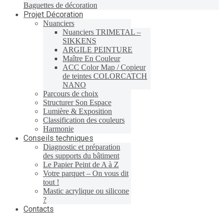
Baguettes de décoration
Projet Décoration
Nuanciers
Nuanciers TRIMETAL –
SIKKENS
ARGILE PEINTURE
Maître En Couleur
ACC Color Map / Copieur
de teintes COLORCATCH
NANO
Parcours de choix
Structurer Son Espace
Lumière & Exposition
Classification des couleurs
Harmonie
Conseils techniques
Diagnostic et préparation
des supports du bâtiment
Le Papier Peint de A à Z
Votre parquet – On vous dit
tout !
Mastic acrylique ou silicone
?
Contacts