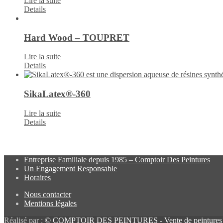
Lire la suite
Details
Hard Wood – TOUPRET
Lire la suite
Details
SikaLatex®-360
Lire la suite
Details
Entreprise Familiale depuis 1985 – Comptoir Des Peintures
Un Engagement Responsable
Horaires
Nous contacter
Mentions légales
Réalisé par :
© COMPTOIR DES PEINTURES - Vente de peintures pro