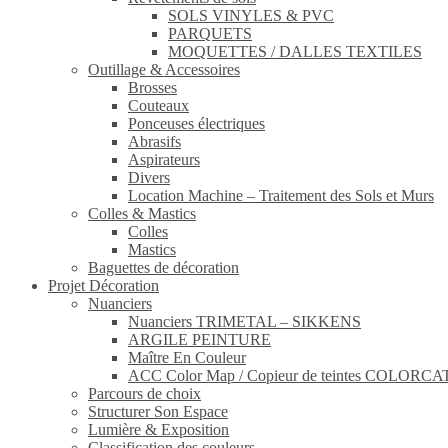
SOLS VINYLES & PVC
PARQUETS
MOQUETTES / DALLES TEXTILES
Outillage & Accessoires
Brosses
Couteaux
Ponceuses électriques
Abrasifs
Aspirateurs
Divers
Location Machine – Traitement des Sols et Murs
Colles & Mastics
Colles
Mastics
Baguettes de décoration
Projet Décoration
Nuanciers
Nuanciers TRIMETAL – SIKKENS
ARGILE PEINTURE
Maître En Couleur
ACC Color Map / Copieur de teintes COLOR
Parcours de choix
Structurer Son Espace
Lumière & Exposition
Classification des couleurs