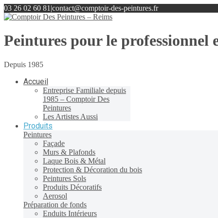
03 26 02 60 81
|
contact@comptoir-des-peintures.fr
Peintures pour le professionnel e
Depuis 1985
Accueil
Entreprise Familiale depuis
1985 – Comptoir Des
Peintures
Les Artistes Aussi
Produits
Peintures
Façade
Murs & Plafonds
Laque Bois & Métal
Protection & Décoration du bois
Peintures Sols
Produits Décoratifs
Aerosol
Préparation de fonds
Enduits Intérieurs