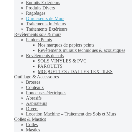
Enduits Extérieurs
Produits Divers
Ragréages
Durcisseurs de Murs
Traitements Intérieurs
Traitements Extérieurs
Revêtements sols & murs
Papiers Peints
Nos marques de papiers peints
Revêtements muraux techniques & acoustiques
Revêtements de sols
SOLS VINYLES & PVC
PARQUETS
MOQUETTES / DALLES TEXTILES
Outillage & Accessoires
Brosses
Couteaux
Ponceuses électriques
Abrasifs
Aspirateurs
Divers
Location Machine – Traitement des Sols et Murs
Colles & Mastics
Colles
Mastics