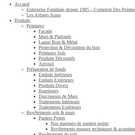
Accueil
Entreprise Familiale depuis 1985 – Comptoir Des Peintu
Les Artistes Aussi
Produits
Peintures
Façade
Murs & Plafonds
Laque Bois & Métal
Protection & Décoration du bois
Peintures Sols
Produits Décoratifs
Aerosol
Préparation de fonds
Enduits Intérieurs
Enduits Extérieurs
Produits Divers
Ragréages
Durcisseurs de Murs
Traitements Intérieurs
Traitements Extérieurs
Revêtements sols & murs
Papiers Peints
Nos marques de papiers peints
Revêtements muraux techniques & acoustiq
Revêtements de sols