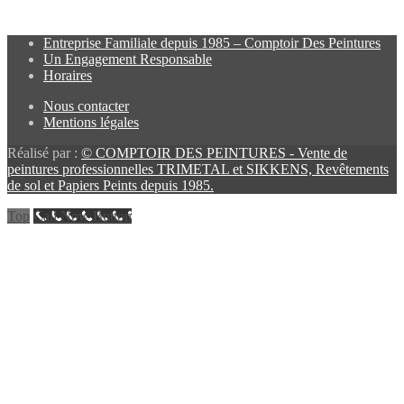
Entreprise Familiale depuis 1985 – Comptoir Des Peintures
Un Engagement Responsable
Horaires
Nous contacter
Mentions légales
Réalisé par :
© COMPTOIR DES PEINTURES - Vente de
peintures professionnelles TRIMETAL et SIKKENS, Revêtements
de sol et Papiers Peints depuis 1985.
Top
Call Now Button