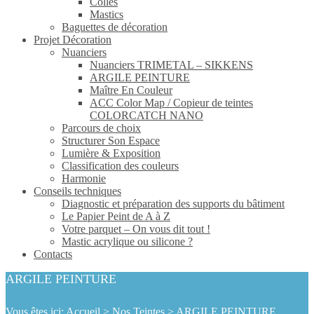
Colles
Mastics
Baguettes de décoration
Projet Décoration
Nuanciers
Nuanciers TRIMETAL – SIKKENS
ARGILE PEINTURE
Maître En Couleur
ACC Color Map / Copieur de teintes
COLORCATCH NANO
Parcours de choix
Structurer Son Espace
Lumière & Exposition
Classification des couleurs
Harmonie
Conseils techniques
Diagnostic et préparation des supports du bâtiment
Le Papier Peint de A à Z
Votre parquet – On vous dit tout !
Mastic acrylique ou silicone ?
Contacts
ARGILE PEINTURE
Vous êtes ici:
Accueil
>
Nos Teintes
>
ARGILE PEINTURE