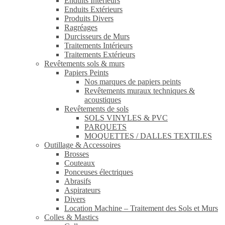
Enduits Intérieurs
Enduits Extérieurs
Produits Divers
Ragréages
Durcisseurs de Murs
Traitements Intérieurs
Traitements Extérieurs
Revêtements sols & murs
Papiers Peints
Nos marques de papiers peints
Revêtements muraux techniques &
acoustiques
Revêtements de sols
SOLS VINYLES & PVC
PARQUETS
MOQUETTES / DALLES TEXTILES
Outillage & Accessoires
Brosses
Couteaux
Ponceuses électriques
Abrasifs
Aspirateurs
Divers
Location Machine – Traitement des Sols et Murs
Colles & Mastics