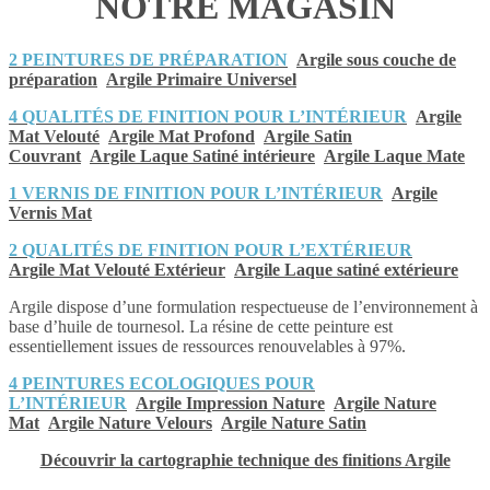
NOTRE MAGASIN
2 PEINTURES DE PRÉPARATION
Argile sous couche de
préparation
Argile Primaire Universel
4 QUALITÉS DE FINITION POUR L’INTÉRIEUR
Argile
Mat Velouté
Argile Mat Profond
Argile Satin
Couvrant
Argile Laque Satiné intérieure
Argile Laque Mate
1 VERNIS DE FINITION POUR L’INTÉRIEUR
Argile
Vernis Mat
2 QUALITÉS DE FINITION POUR L’EXTÉRIEUR
Argile Mat Velouté Extérieur
Argile Laque satiné extérieure
Argile dispose d’une formulation respectueuse de l’environnement à
base d’huile de tournesol. La résine de cette peinture est
essentiellement issues de ressources renouvelables à 97%.
4 PEINTURES ECOLOGIQUES POUR
L’INTÉRIEUR
Argile Impression Nature
Argile Nature
Mat
Argile Nature Velours
Argile Nature Satin
Découvrir la cartographie technique des finitions Argile