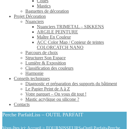
Colles
Mastics
Baguettes de décoration
Projet Décoration
Nuanciers
Nuanciers TRIMETAL – SIKKENS
ARGILE PEINTURE
Maître En Couleur
ACC Color Map / Copieur de teintes
COLORCATCH NANO
Parcours de choix
Structurer Son Espace
Lumière & Exposition
Classification des couleurs
Harmonie
Conseils techniques
Diagnostic et préparation des supports du bâtiment
Le Papier Peint de A à Z
Votre parquet – On vous dit tout !
Mastic acrylique ou silicone ?
Contacts
Perche ParfaitLiss – OUTIL PARFAIT
Vous êtes ici:
Accueil
>
FOURNISSEURS
»
Outil Parfait
»
Perche