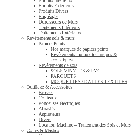
Enduits Intérieurs
Enduits Extérieurs
Produits Divers
Ragréages
Durcisseurs de Murs
Traitements Intérieurs
Traitements Extérieurs
Revêtements sols & murs
Papiers Peints
Nos marques de papiers peints
Revêtements muraux techniques &
acoustiques
Revêtements de sols
SOLS VINYLES & PVC
PARQUETS
MOQUETTES / DALLES TEXTILES
Outillage & Accessoires
Brosses
Couteaux
Ponceuses électriques
Abrasifs
Aspirateurs
Divers
Location Machine – Traitement des Sols et Murs
Colles & Mastics