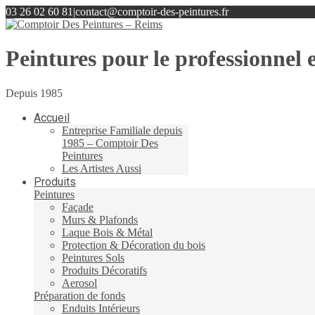
03 26 02 60 81
|
contact@comptoir-des-peintures.fr
Peintures pour le professionnel e
Depuis 1985
Accueil
Entreprise Familiale depuis
1985 – Comptoir Des
Peintures
Les Artistes Aussi
Produits
Peintures
Façade
Murs & Plafonds
Laque Bois & Métal
Protection & Décoration du bois
Peintures Sols
Produits Décoratifs
Aerosol
Préparation de fonds
Enduits Intérieurs