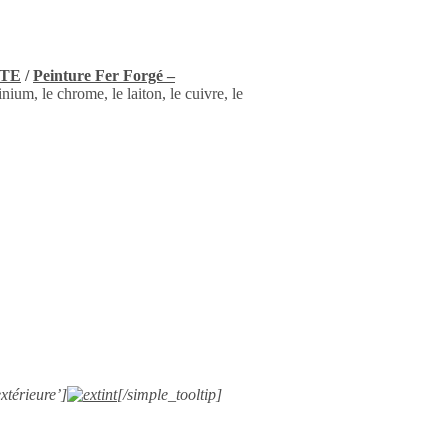
ITE
/
Peinture Fer Forgé –
nium, le chrome, le laiton, le cuivre, le
xtérieure’]
[/simple_tooltip]