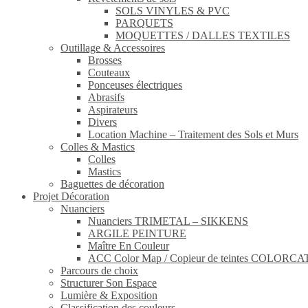
SOLS VINYLES & PVC
PARQUETS
MOQUETTES / DALLES TEXTILES
Outillage & Accessoires
Brosses
Couteaux
Ponceuses électriques
Abrasifs
Aspirateurs
Divers
Location Machine – Traitement des Sols et Murs
Colles & Mastics
Colles
Mastics
Baguettes de décoration
Projet Décoration
Nuanciers
Nuanciers TRIMETAL – SIKKENS
ARGILE PEINTURE
Maître En Couleur
ACC Color Map / Copieur de teintes COLOR
Parcours de choix
Structurer Son Espace
Lumière & Exposition
Classification des couleurs