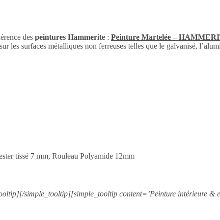
hérence des
peintures Hammerite
:
Peinture Martelée – HAMMER
sur les surfaces métalliques non ferreuses telles que le galvanisé, l’alumi
olyester tissé 7 mm, Rouleau Polyamide 12mm
ooltip][/simple_tooltip][simple_tooltip content=’Peinture intérieure & e