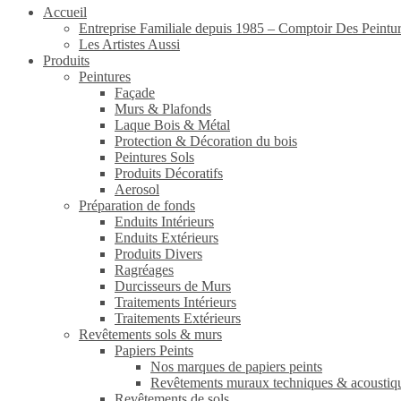
Accueil
Entreprise Familiale depuis 1985 – Comptoir Des Peintu
Les Artistes Aussi
Produits
Peintures
Façade
Murs & Plafonds
Laque Bois & Métal
Protection & Décoration du bois
Peintures Sols
Produits Décoratifs
Aerosol
Préparation de fonds
Enduits Intérieurs
Enduits Extérieurs
Produits Divers
Ragréages
Durcisseurs de Murs
Traitements Intérieurs
Traitements Extérieurs
Revêtements sols & murs
Papiers Peints
Nos marques de papiers peints
Revêtements muraux techniques & acoustiq
Revêtements de sols