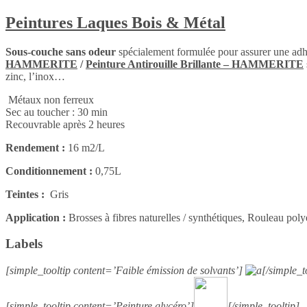
Peintures Laques Bois & Métal
Sous-couche sans odeur
spécialement formulée pour assurer une ad
HAMMERITE
/
Peinture Antirouille Brillante – HAMMERITE
zinc, l’inox…
Métaux non ferreux
Sec au toucher : 30 min
Recouvrable après 2 heures
Rendement :
16 m2/L
Conditionnement :
0,75L
Teintes :
Gris
Application :
Brosses à fibres naturelles / synthétiques, Rouleau p
Labels
[simple_tooltip content=’Faible émission de solvants’]
[/simple_t
[simple_tooltip content=’Peinture glycéro’]
[/simple_tooltip]