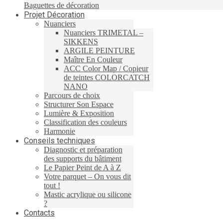
Baguettes de décoration
Projet Décoration
Nuanciers
Nuanciers TRIMETAL –
SIKKENS
ARGILE PEINTURE
Maître En Couleur
ACC Color Map / Copieur
de teintes COLORCATCH
NANO
Parcours de choix
Structurer Son Espace
Lumière & Exposition
Classification des couleurs
Harmonie
Conseils techniques
Diagnostic et préparation
des supports du bâtiment
Le Papier Peint de A à Z
Votre parquet – On vous dit
tout !
Mastic acrylique ou silicone
?
Contacts