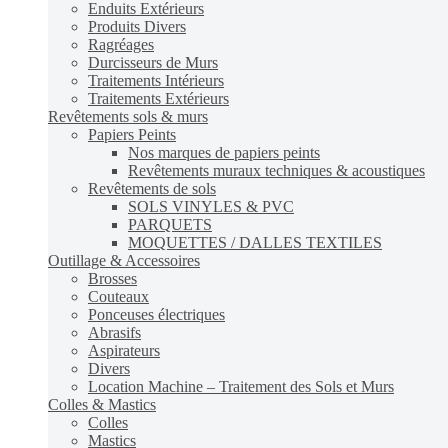
Enduits Extérieurs
Produits Divers
Ragréages
Durcisseurs de Murs
Traitements Intérieurs
Traitements Extérieurs
Revêtements sols & murs
Papiers Peints
Nos marques de papiers peints
Revêtements muraux techniques & acoustiques
Revêtements de sols
SOLS VINYLES & PVC
PARQUETS
MOQUETTES / DALLES TEXTILES
Outillage & Accessoires
Brosses
Couteaux
Ponceuses électriques
Abrasifs
Aspirateurs
Divers
Location Machine – Traitement des Sols et Murs
Colles & Mastics
Colles
Mastics