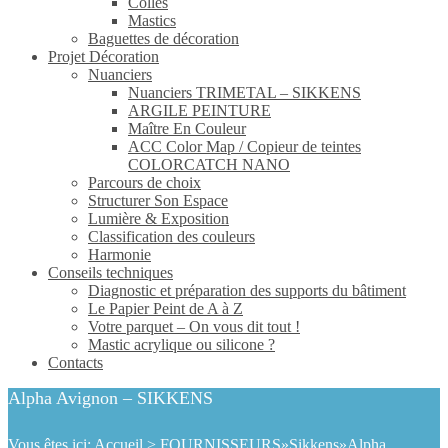
Colles
Mastics
Baguettes de décoration
Projet Décoration
Nuanciers
Nuanciers TRIMETAL – SIKKENS
ARGILE PEINTURE
Maître En Couleur
ACC Color Map / Copieur de teintes
COLORCATCH NANO
Parcours de choix
Structurer Son Espace
Lumière & Exposition
Classification des couleurs
Harmonie
Conseils techniques
Diagnostic et préparation des supports du bâtiment
Le Papier Peint de A à Z
Votre parquet – On vous dit tout !
Mastic acrylique ou silicone ?
Contacts
Alpha Avignon – SIKKENS
Vous êtes ici:
Accueil
>
FOURNISSEURS
»
Sikkens
»
Alpha