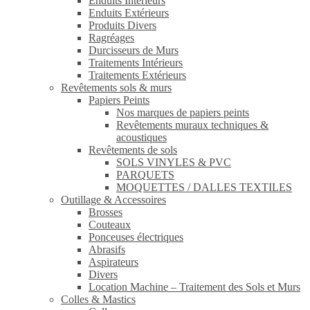
Enduits Intérieurs
Enduits Extérieurs
Produits Divers
Ragréages
Durcisseurs de Murs
Traitements Intérieurs
Traitements Extérieurs
Revêtements sols & murs
Papiers Peints
Nos marques de papiers peints
Revêtements muraux techniques &
acoustiques
Revêtements de sols
SOLS VINYLES & PVC
PARQUETS
MOQUETTES / DALLES TEXTILES
Outillage & Accessoires
Brosses
Couteaux
Ponceuses électriques
Abrasifs
Aspirateurs
Divers
Location Machine – Traitement des Sols et Murs
Colles & Mastics