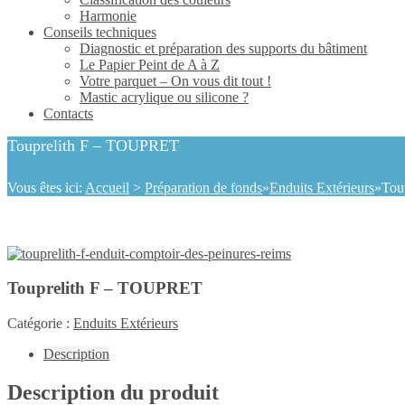
Harmonie
Conseils techniques
Diagnostic et préparation des supports du bâtiment
Le Papier Peint de A à Z
Votre parquet – On vous dit tout !
Mastic acrylique ou silicone ?
Contacts
Touprelith F – TOUPRET
Vous êtes ici:
Accueil
>
Préparation de fonds
»
Enduits Extérieurs
»
Tou
Touprelith F – TOUPRET
Catégorie :
Enduits Extérieurs
Description
Description du produit