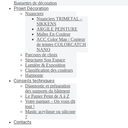
Baguettes de décoration
Projet Décoration
Nuanciers
Nuanciers TRIMETAL –
SIKKENS
ARGILE PEINTURE
Maître En Couleur
ACC Color Map / Copieur
de teintes COLORCATCH
NANO
Parcours de choix
Structurer Son Espace
Lumière & Exposition
Classification des couleurs
Harmonie
Conseils techniques
Diagnostic et préparation
des supports du bâtiment
Le Papier Peint de A à Z
Votre parquet – On vous dit
tout !
Mastic acrylique ou silicone
?
Contacts