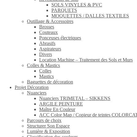
SOLS VINYLES & PVC
PARQUETS
MOQUETTES / DALLES TEXTILES
Outillage & Accessoires
Brosses
Couteaux
Ponceuses électriques
Abrasifs
Aspirateurs
Divers
Location Machine – Traitement des Sols et Murs
Colles & Mastics
Colles
Mastics
Baguettes de décoration
Projet Décoration
Nuanciers
Nuanciers TRIMETAL – SIKKENS
ARGILE PEINTURE
Maître En Couleur
ACC Color Map / Copieur de teintes COLOR
Parcours de choix
Structurer Son Espace
Lumière & Exposition
Classification des couleurs