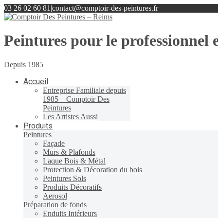
03 26 02 60 81
|
contact@comptoir-des-peintures.fr
Peintures pour le professionnel e
Depuis 1985
Accueil
Entreprise Familiale depuis
1985 – Comptoir Des
Peintures
Les Artistes Aussi
Produits
Peintures
Façade
Murs & Plafonds
Laque Bois & Métal
Protection & Décoration du bois
Peintures Sols
Produits Décoratifs
Aerosol
Préparation de fonds
Enduits Intérieurs