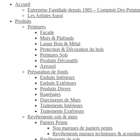
Accueil
Entreprise Familiale depuis 1985 – Comptoir Des Peintu
Les Artistes Aussi
Produits
Peintures
Façade
Murs & Plafonds
Laque Bois & Métal
Protection & Décoration du bois
Peintures Sols
Produits Décoratifs
Aerosol
Préparation de fonds
Enduits Intérieurs
Enduits Extérieurs
Produits Divers
Ragréages
Durcisseurs de Murs
Traitements Intérieurs
Traitements Extérieurs
Revêtements sols & murs
Papiers Peints
Nos marques de papiers peints
Revêtements muraux techniques & acoustiq
Revêtements de sols