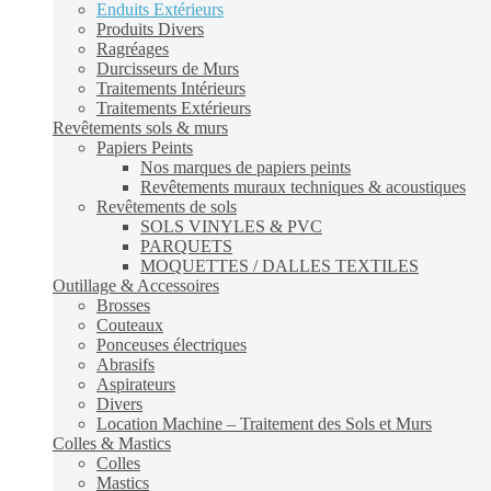
Enduits Extérieurs
Produits Divers
Ragréages
Durcisseurs de Murs
Traitements Intérieurs
Traitements Extérieurs
Revêtements sols & murs
Papiers Peints
Nos marques de papiers peints
Revêtements muraux techniques & acoustiques
Revêtements de sols
SOLS VINYLES & PVC
PARQUETS
MOQUETTES / DALLES TEXTILES
Outillage & Accessoires
Brosses
Couteaux
Ponceuses électriques
Abrasifs
Aspirateurs
Divers
Location Machine – Traitement des Sols et Murs
Colles & Mastics
Colles
Mastics