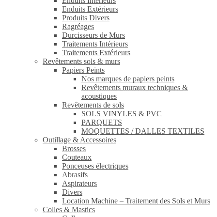
Enduits Intérieurs
Enduits Extérieurs
Produits Divers
Ragréages
Durcisseurs de Murs
Traitements Intérieurs
Traitements Extérieurs
Revêtements sols & murs
Papiers Peints
Nos marques de papiers peints
Revêtements muraux techniques &
acoustiques
Revêtements de sols
SOLS VINYLES & PVC
PARQUETS
MOQUETTES / DALLES TEXTILES
Outillage & Accessoires
Brosses
Couteaux
Ponceuses électriques
Abrasifs
Aspirateurs
Divers
Location Machine – Traitement des Sols et Murs
Colles & Mastics